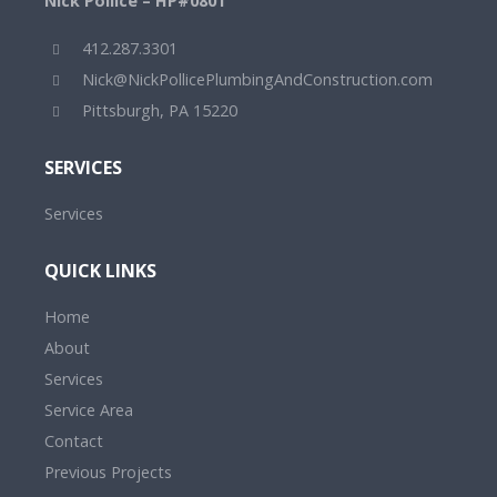
Nick Pollice – HP#0801
412.287.3301
Nick@NickPollicePlumbingAndConstruction.com
Pittsburgh, PA 15220
SERVICES
Services
QUICK LINKS
Home
About
Services
Service Area
Contact
Previous Projects